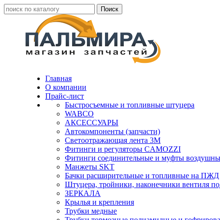
Главная
О компании
Прайс-лист
Быстросъемные и топливные штуцера
WABCO
АКСЕССУАРЫ
Автокомпоненты (запчасти)
Светоотражающая лента 3М
Фитинги и регуляторы CAMOZZI
Фитинги соединительные и муфты воздушны
Манжеты SKT
Бачки расширительные и топливные на ПЖД
Штуцера, тройники, наконечники вентиля по
ЗЕРКАЛА
Крылья и крепления
Трубки медные
Трубки тормозные полиамидные и гофриров