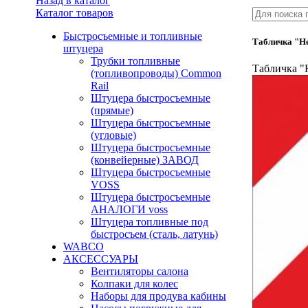
Назад в каталог
Каталог товаров
Быстросъемные и топливные
Табличка "Н
штуцера
Трубки топливные
Табличка "
(топливопроводы) Common
Rail
Штуцера быстросъемные
(прямые)
Штуцера быстросъемные
(угловые)
Штуцера быстросъемные
(конвейерные) ЗАВОД
Штуцера быстросъемные
VOSS
Штуцера быстросъемные
АНАЛОГИ voss
Штуцера топливные под
быстросъем (сталь, латунь)
WABCO
АКСЕССУАРЫ
Вентиляторы салона
Колпаки для колес
Наборы для продува кабины