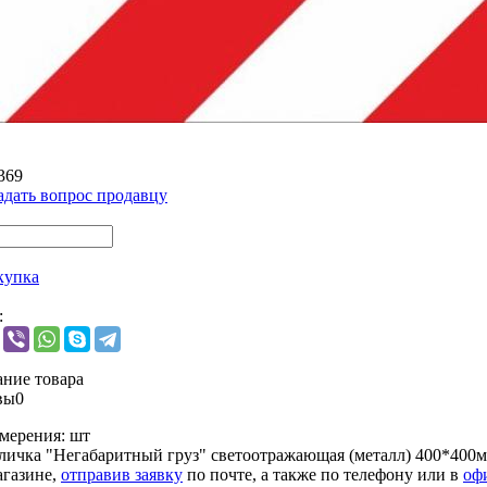
369
адать вопрос продавцу
купка
:
ние товара
вы
0
мерения:
шт
личка "Негабаритный груз" светоотражающая (металл) 400*400
агазине,
отправив заявку
по почте, а также по телефону или в
оф