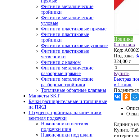
прямые
Фитинги металлические
тройники
Фитинги металлические
угловые
Фитинги пластиковые прямые
Фитинги пластиковые
Новинка
тройники
0 отзывов
Фитинги пластиковые угловые
Код:
A0002
Фитинги пластиковые
Под заказ
З
четверники
324,00
c
Фитинги с краном
Фитинги металлические
разборные прямые
Купить
Фитинги металлические
Быстрая по
разборные тройники
в 1 клик
Топливные обратные клапаны
Поделиться
Манжеты SKT
Бачки расширительные и топливные
на ПЖД
Описа
Штуцера, тройники, наконечники
Отзы
вентиля подкачки
Наконечники вентиля
Единица из
подкачки шин
Купить Таб
Наконечники под шланг
интернет м