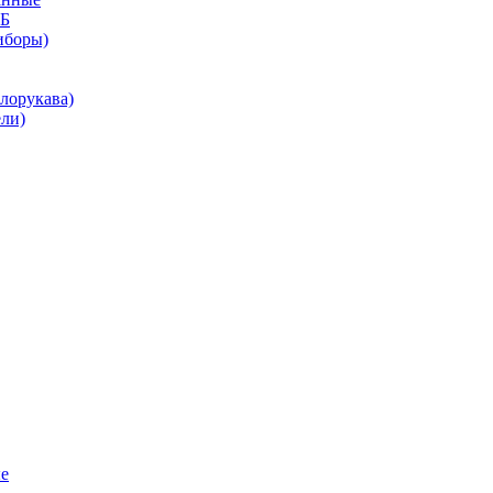
КБ
иборы)
лорукава)
ли)
е