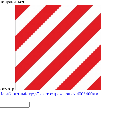
понравиться
росмотр
Негабаритный груз" светоотражающая 400*400мм