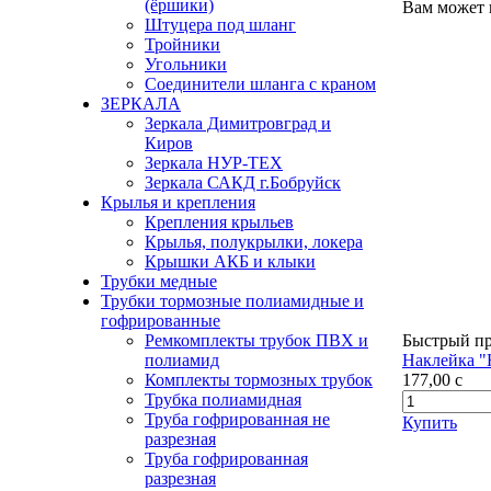
(ёршики)
Вам может 
Штуцера под шланг
Тройники
Угольники
Соединители шланга с краном
ЗЕРКАЛА
Зеркала Димитровград и
Киров
Зеркала НУР-ТЕХ
Зеркала САКД г.Бобруйск
Крылья и крепления
Крепления крыльев
Крылья, полукрылки, локера
Крышки АКБ и клыки
Трубки медные
Трубки тормозные полиамидные и
гофрированные
Ремкомплекты трубок ПВХ и
Быстрый п
полиамид
Наклейка "
Комплекты тормозных трубок
177,00
c
Трубка полиамидная
Труба гофрированная не
Купить
разрезная
Труба гофрированная
разрезная