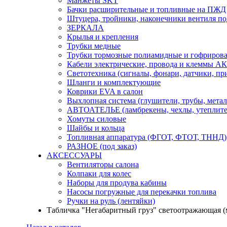
Манжеты SKT
Бачки расширительные и топливные на ПЖД
Штуцера, тройники, наконечники вентиля по
ЗЕРКАЛА
Крылья и крепления
Трубки медные
Трубки тормозные полиамидные и гофриров
Кабели электрические, провода и клеммы А
Светотехника (сигналы, фонари, датчики, пр
Шланги и комплектующие
Коврики EVA в салон
Выхлопная система (глушители, трубы, метал
АВТОАТЕЛЬЕ (ламбрекены, чехлы, утеплите
Хомуты силовые
Шайбы и кольца
Топливная аппаратура (ФГОТ, ФТОТ, ТННД)
РАЗНОЕ (под заказ)
АКСЕССУАРЫ
Вентиляторы салона
Колпаки для колес
Наборы для продува кабины
Насосы погружные для перекачки топлива
Ручки на руль (лентяйки)
Табличка "Негабаритный груз" светоотражающая (