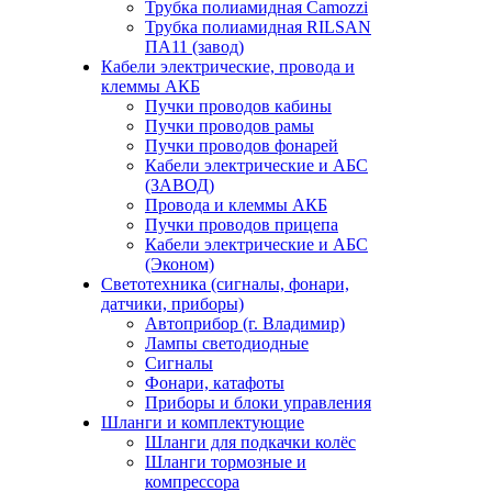
Трубка полиамидная Camozzi
Трубка полиамидная RILSAN
ПА11 (завод)
Кабели электрические, провода и
клеммы АКБ
Пучки проводов кабины
Пучки проводов рамы
Пучки проводов фонарей
Кабели электрические и АБС
(ЗАВОД)
Провода и клеммы АКБ
Пучки проводов прицепа
Кабели электрические и АБС
(Эконом)
Светотехника (сигналы, фонари,
датчики, приборы)
Автоприбор (г. Владимир)
Лампы светодиодные
Сигналы
Фонари, катафоты
Приборы и блоки управления
Шланги и комплектующие
Шланги для подкачки колёс
Шланги тормозные и
компрессора