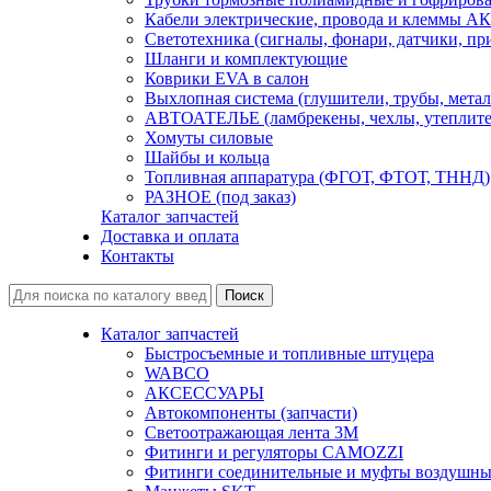
Кабели электрические, провода и клеммы А
Светотехника (сигналы, фонари, датчики, пр
Шланги и комплектующие
Коврики EVA в салон
Выхлопная система (глушители, трубы, метал
АВТОАТЕЛЬЕ (ламбрекены, чехлы, утеплите
Хомуты силовые
Шайбы и кольца
Топливная аппаратура (ФГОТ, ФТОТ, ТННД)
РАЗНОЕ (под заказ)
Каталог запчастей
Доставка и оплата
Контакты
Каталог запчастей
Быстросъемные и топливные штуцера
WABCO
АКСЕССУАРЫ
Автокомпоненты (запчасти)
Светоотражающая лента 3М
Фитинги и регуляторы CAMOZZI
Фитинги соединительные и муфты воздушны