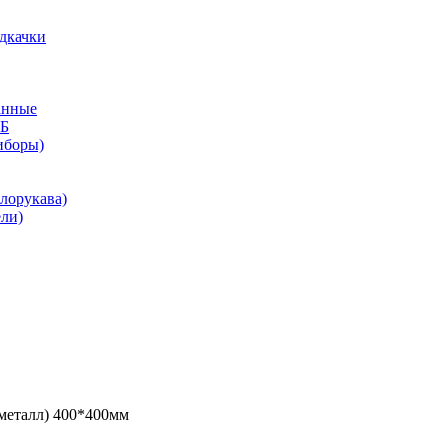
дкачки
анные
КБ
иборы)
лорукава)
ли)
металл) 400*400мм