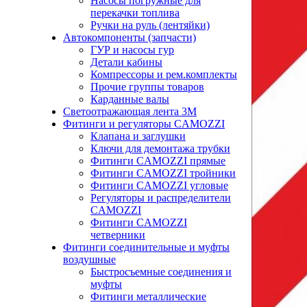
Насосы погружные для
перекачки топлива
Ручки на руль (лентяйки)
Автокомпоненты (запчасти)
ГУР и насосы гур
Детали кабины
Компрессоры и рем.комплекты
Прочие группы товаров
Карданные валы
Светоотражающая лента 3М
Фитинги и регуляторы CAMOZZI
Клапана и заглушки
Ключи для демонтажа трубки
Фитинги CAMOZZI прямые
Фитинги CAMOZZI тройники
Фитинги CAMOZZI угловые
Регуляторы и распределители
CAMOZZI
Фитинги CAMOZZI
четверники
Фитинги соединительные и муфты
воздушные
Быстросъемные соединения и
муфты
Фитинги металлические