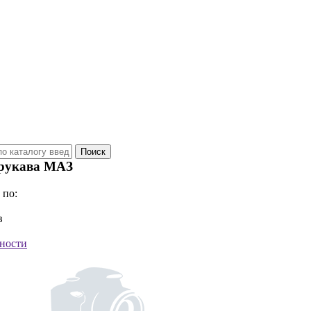
рукава МАЗ
 по:
в
ности