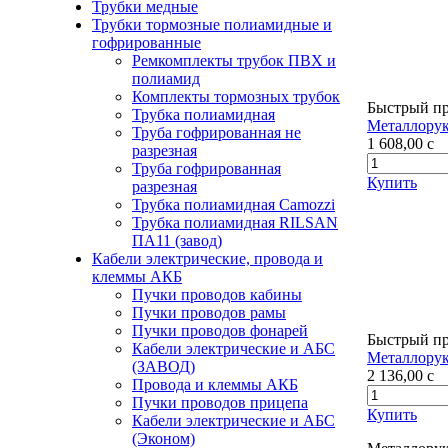
Трубки медные
Трубки тормозные полиамидные и
гофрированные
Ремкомплекты трубок ПВХ и
полиамид
Комплекты тормозных трубок
Быстрый п
Трубка полиамидная
Металлорук
Труба гофрированная не
1 608,00
c
разрезная
Труба гофрированная
Купить
разрезная
Трубка полиамидная Camozzi
Трубка полиамидная RILSAN
ПА11 (завод)
Кабели электрические, провода и
клеммы АКБ
Пучки проводов кабины
Пучки проводов рамы
Пучки проводов фонарей
Быстрый п
Кабели электрические и АБС
Металлорук
(ЗАВОД)
2 136,00
c
Провода и клеммы АКБ
Пучки проводов прицепа
Купить
Кабели электрические и АБС
(Эконом)