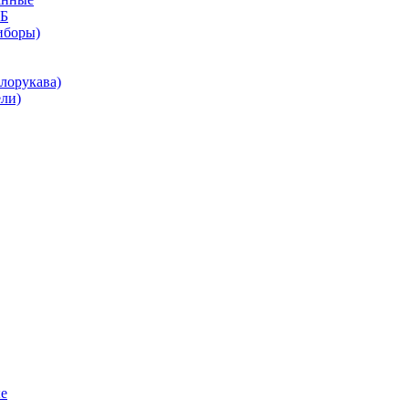
КБ
иборы)
лорукава)
ли)
е