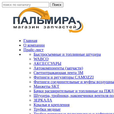
Главная
О компании
Прайс-лист
Быстросъемные и топливные штуцера
WABCO
АКСЕССУАРЫ
Автокомпоненты (запчасти)
Светоотражающая лента 3М
Фитинги и регуляторы CAMOZZI
Фитинги соединительные и муфты воздушны
Манжеты SKT
Бачки расширительные и топливные на ПЖД
Штуцера, тройники, наконечники вентиля по
ЗЕРКАЛА
Крылья и крепления
Трубки медные
Трубки тормозные полиамидные и гофриров