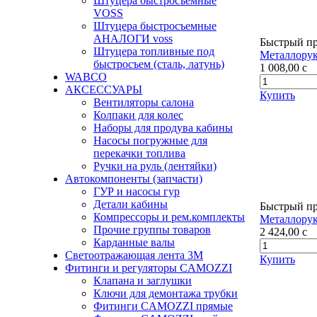
Штуцера быстросъемные
VOSS
Штуцера быстросъемные
АНАЛОГИ voss
Быстрый п
Штуцера топливные под
Металлору
быстросъем (сталь, латунь)
1 008,00
c
WABCO
АКСЕССУАРЫ
Купить
Вентиляторы салона
Колпаки для колес
Наборы для продува кабины
Насосы погружные для
перекачки топлива
Ручки на руль (лентяйки)
Автокомпоненты (запчасти)
ГУР и насосы гур
Детали кабины
Быстрый п
Компрессоры и рем.комплекты
Металлорук
Прочие группы товаров
2 424,00
c
Карданные валы
Светоотражающая лента 3М
Купить
Фитинги и регуляторы CAMOZZI
Клапана и заглушки
Ключи для демонтажа трубки
Фитинги CAMOZZI прямые