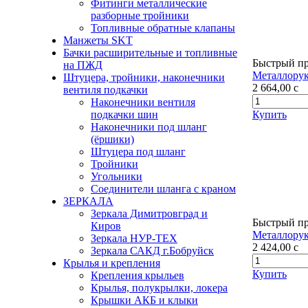
Фитинги металлические
разборные тройники
Топливные обратные клапаны
Манжеты SKT
Бачки расширительные и топливные
Быстрый п
на ПЖД
Металлорук
Штуцера, тройники, наконечники
2 664,00
c
вентиля подкачки
Наконечники вентиля
Купить
подкачки шин
Наконечники под шланг
(ёршики)
Штуцера под шланг
Тройники
Угольники
Соединители шланга с краном
ЗЕРКАЛА
Зеркала Димитровград и
Быстрый п
Киров
Металлорук
Зеркала НУР-ТЕХ
2 424,00
c
Зеркала САКД г.Бобруйск
Крылья и крепления
Купить
Крепления крыльев
Крылья, полукрылки, локера
Крышки АКБ и клыки