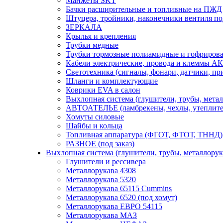
Манжеты SKT
Бачки расширительные и топливные на ПЖД
Штуцера, тройники, наконечники вентиля по
ЗЕРКАЛА
Крылья и крепления
Трубки медные
Трубки тормозные полиамидные и гофриров
Кабели электрические, провода и клеммы А
Светотехника (сигналы, фонари, датчики, пр
Шланги и комплектующие
Коврики EVA в салон
Выхлопная система (глушители, трубы, метал
АВТОАТЕЛЬЕ (ламбрекены, чехлы, утеплите
Хомуты силовые
Шайбы и кольца
Топливная аппаратура (ФГОТ, ФТОТ, ТННД)
РАЗНОЕ (под заказ)
Выхлопная система (глушители, трубы, металлорук
Глушители и рессивера
Металлорукава 4308
Металлорукава 5320
Металлорукава 65115 Cummins
Металлорукава 6520 (под хомут)
Металлорукава ЕВРО 54115
Металлорукава МАЗ