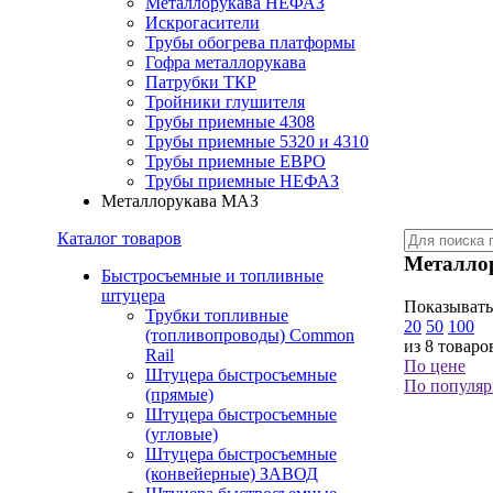
Металлорукава НЕФАЗ
Искрогасители
Трубы обогрева платформы
Гофра металлорукава
Патрубки ТКР
Тройники глушителя
Трубы приемные 4308
Трубы приемные 5320 и 4310
Трубы приемные ЕВРО
Трубы приемные НЕФАЗ
Металлорукава МАЗ
Каталог товаров
Металло
Быстросъемные и топливные
штуцера
Показывать
Трубки топливные
20
50
100
(топливопроводы) Common
из 8 товаро
Rail
По цене
Штуцера быстросъемные
По популяр
(прямые)
Штуцера быстросъемные
(угловые)
Штуцера быстросъемные
(конвейерные) ЗАВОД