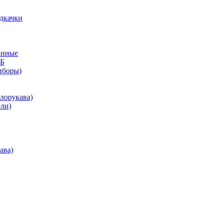
дкачки
анные
КБ
иборы)
лорукава)
ли)
ава)