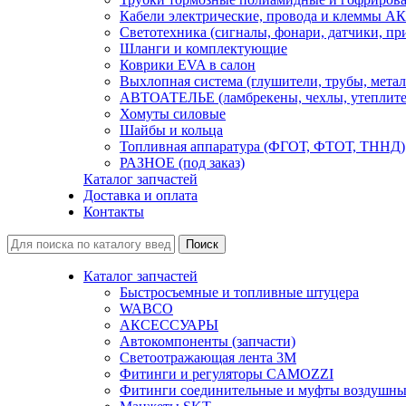
Кабели электрические, провода и клеммы А
Светотехника (сигналы, фонари, датчики, пр
Шланги и комплектующие
Коврики EVA в салон
Выхлопная система (глушители, трубы, метал
АВТОАТЕЛЬЕ (ламбрекены, чехлы, утеплите
Хомуты силовые
Шайбы и кольца
Топливная аппаратура (ФГОТ, ФТОТ, ТННД)
РАЗНОЕ (под заказ)
Каталог запчастей
Доставка и оплата
Контакты
Каталог запчастей
Быстросъемные и топливные штуцера
WABCO
АКСЕССУАРЫ
Автокомпоненты (запчасти)
Светоотражающая лента 3М
Фитинги и регуляторы CAMOZZI
Фитинги соединительные и муфты воздушны